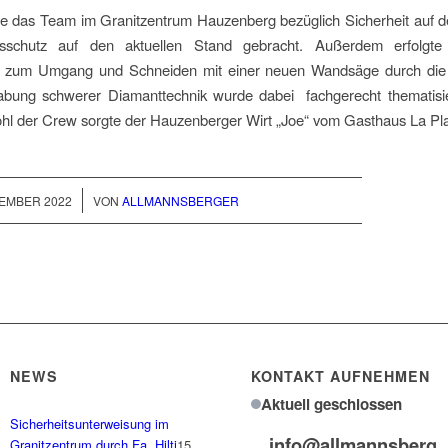
e das Team im Granitzentrum Hauzenberg bezüglich Sicherheit auf de
tsschutz auf den aktuellen Stand gebracht. Außerdem erfolgte
 zum Umgang und Schneiden mit einer neuen Wandsäge durch die F
bung schwerer Diamanttechnik wurde dabei fachgerecht thematisie
ohl der Crew sorgte der Hauzenberger Wirt „Joe“ vom Gasthaus La Pla
/
TEMBER 2022
VON
ALLMANNSBERGER
NEWS
KONTAKT AUFNEHMEN
Aktuell geschlossen
Sicherheitsunterweisung im
info@allmannsberg
Granitzentrum durch Fa. Hilti
15.