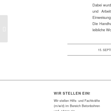
Dabei wurd
und Arbei
Einweisung
Die Handha
Firmenübergabe
leibliche W
15. SEP
WIR STELLEN EIN!
Wir stellen Hilfs- und Fachkräfte
(m/w/d) im Bereich Betonbohren
und -sägen ein.