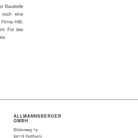
r Baustelle
 noch eine
irma Hilti.
rt. Für das
ta.
ALLMANNSBERGER
GMBH
Blütenweg 1a
94116 Hutthurm